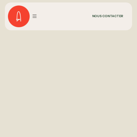
NOUS CONTACTER
TOUS NOS BLOGS
NEWSLETTER
LE CORPS
LA TÊTE
LE CŒUR
Nous n'avons pas encore poster de blog pour cette
catégorie.