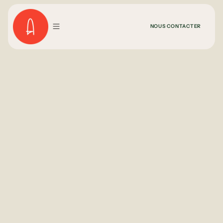
NOUS CONTACTER
Chaque
accompagnement
commence au même
endroit : votre
terrain
.
À travers
À Corps Vaillant®
, nous partons de votre terrain réel
pour comprendre ce que votre corps cherche à réguler.
Chaque
accompagnement
est construit pour apporter
des
repères clairs
, une
régulation adaptée
et un
équilibre durable
.